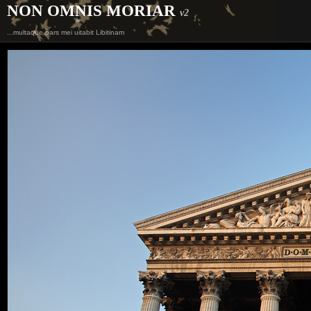
NON OMNIS MORIAR
v2
...multaque pars mei uitabit Libitinam