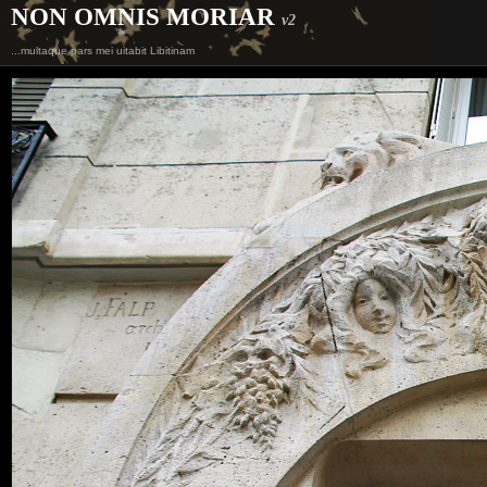
NON OMNIS MORIAR
v2
...multaque pars mei uitabit Libitinam