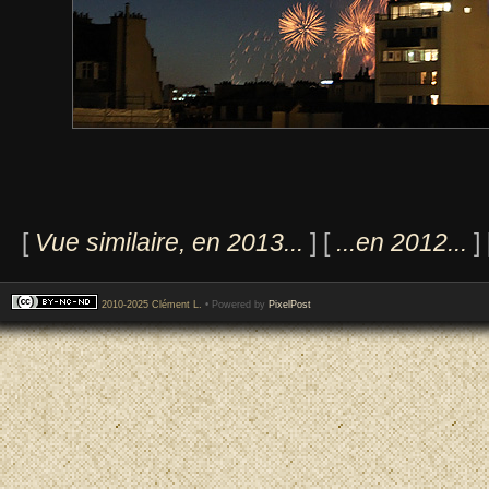
[
Vue similaire, en 2013...
] [
...en 2012...
] 
2010-2025 Clément L.
• Powered by
PixelPost