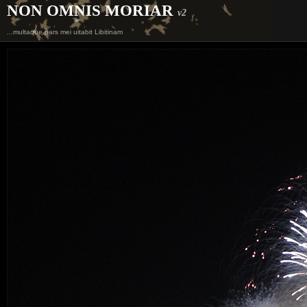
NON OMNIS MORIAR
v2
...multaque pars mei uitabit Libitinam