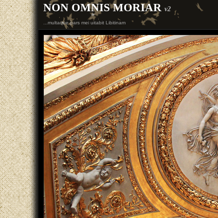
NON OMNIS MORIAR
v2
...multaque pars mei uitabit Libitinam