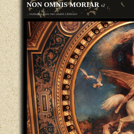
NON OMNIS MORIAR
v2
...multaque pars mei uitabit Libitinam