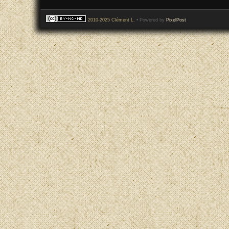
2010-2025 Clément L.
• Powered by
PixelPost