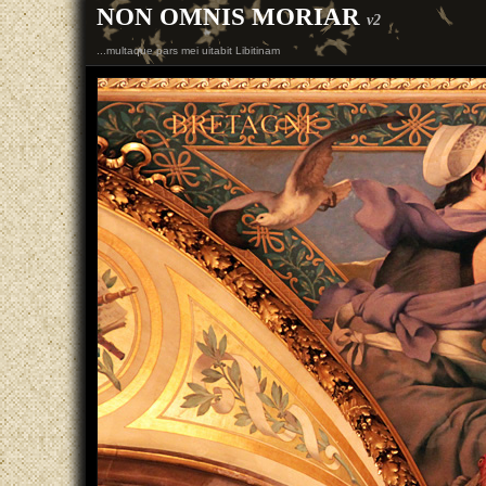
NON OMNIS MORIAR
v2
...multaque pars mei uitabit Libitinam