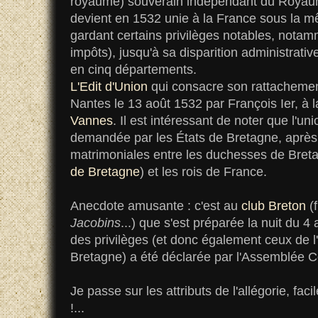
royaume) souverain indépendant du Royaum
devient en 1532 unie à la France sous la 
gardant certains privilèges notables, nota
impôts), jusqu'à sa disparition administrativ
en cinq départements.
L'Edit d'Union
qui consacre son rattachemen
Nantes le 13 août 1532 par François Ier, à l
Vannes
. Il est intéressant de noter que l'uni
demandée par les États de Bretagne, après
matrimoniales entre les duchesses de Bre
de Bretagne
) et les rois de France.
Anecdote amusante : c'est au
club Breton
(
Jacobins
...) que s'est préparée la nuit du 4 
des privilèges (et donc également ceux de 
Bretagne) a été déclarée par l'Assemblée C
Je passe sur les attributs de l'allégorie, faci
!...