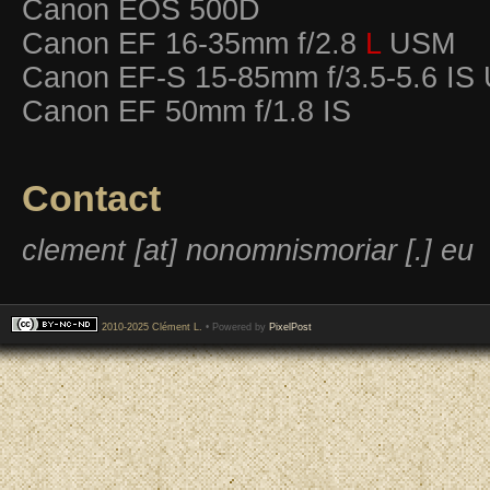
Canon EOS 500D
Canon EF 16-35mm f/2.8
L
USM
Canon EF-S 15-85mm f/3.5-5.6 IS
Canon EF 50mm f/1.8 IS
Contact
clement [at] nonomnismoriar [.] eu
2010-2025 Clément L.
• Powered by
PixelPost