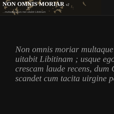
NON OMNIS MORIAR
v2
...multaque pars mei uitabit Libitinam
Non omnis moriar multaque
uitabit Libitinam ; usque eg
crescam laude recens, dum 
scandet cum tacita uirgine p