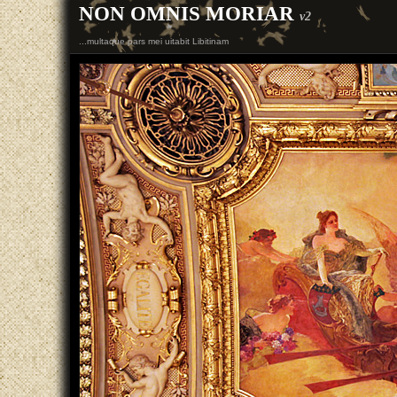
NON OMNIS MORIAR
v2
...multaque pars mei uitabit Libitinam