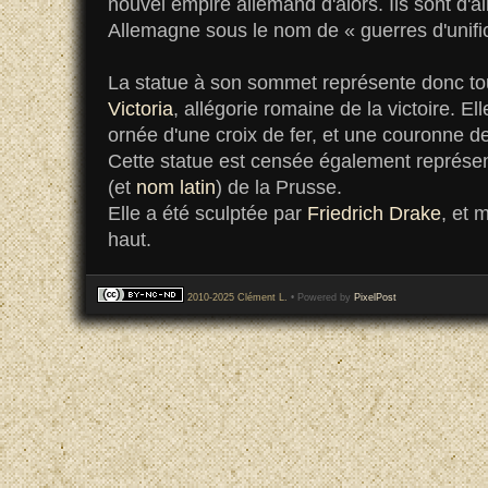
nouvel empire allemand d'alors. Ils sont d'a
Allemagne sous le nom de « guerres d'unific
La statue à son sommet représente donc to
Victoria
, allégorie romaine de la victoire. El
ornée d'une croix de fer, et une couronne de
Cette statue est censée également représe
(et
nom latin
) de la Prusse.
Elle a été sculptée par
Friedrich Drake
, et 
haut.
2010-2025 Clément L.
• Powered by
PixelPost