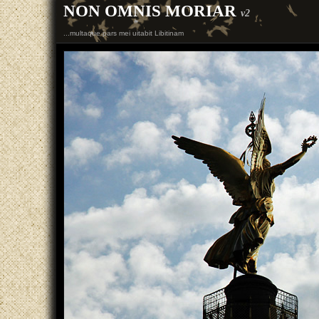
NON OMNIS MORIAR
v2
...multaque pars mei uitabit Libitinam