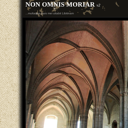
NON OMNIS MORIAR
v2
...multaque pars mei uitabit Libitinam