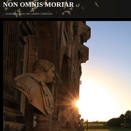
NON OMNIS MORIAR
v2
...multaque pars mei uitabit Libitinam