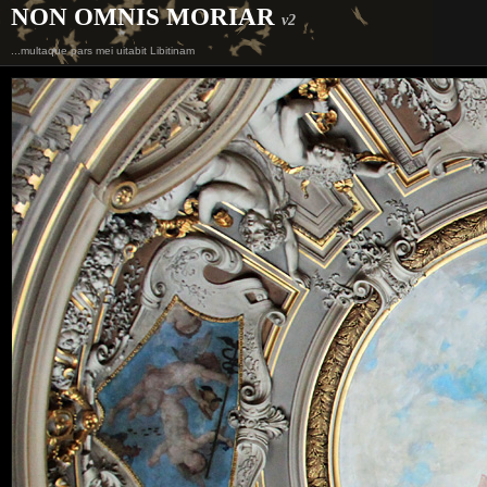
NON OMNIS MORIAR
v2
...multaque pars mei uitabit Libitinam