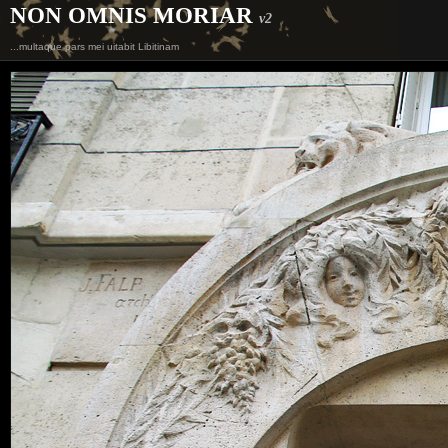
NON OMNIS MORIAR
v2
...multaque pars mei uitabit Libitinam