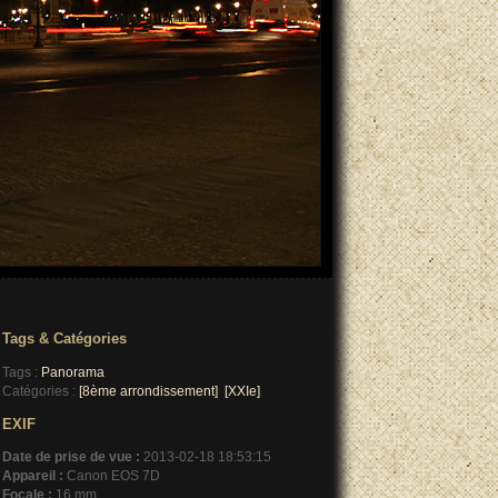
Tags & Catégories
Tags :
Panorama
Catégories :
[8ème arrondissement]
[XXIe]
EXIF
Date de prise de vue :
2013-02-18 18:53:15
Appareil :
Canon EOS 7D
Focale :
16 mm