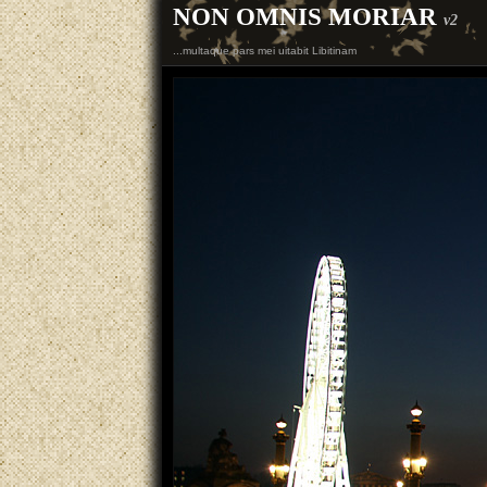
NON OMNIS MORIAR
v2
...multaque pars mei uitabit Libitinam