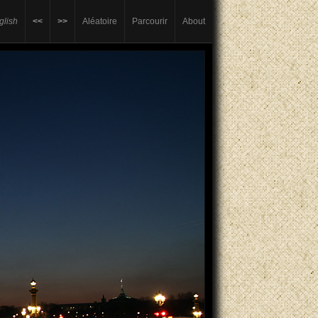
glish
<<
>>
Aléatoire
Parcourir
About