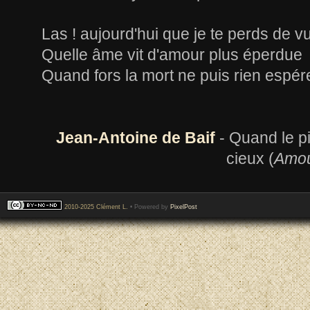
Las ! aujourd'hui que je te perds de v
Quelle âme vit d'amour plus éperdue
Quand fors la mort ne puis rien espér
Jean-Antoine de Baif
- Quand le pil
cieux (
Amou
2010-2025 Clément L.
• Powered by
PixelPost