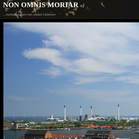
NON OMNIS MORIAR
v2
...multaque pars mei uitabit Libitinam