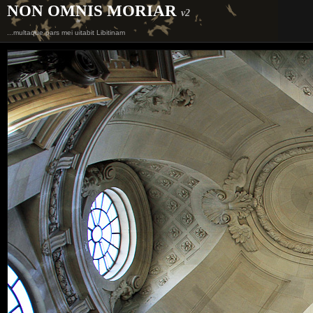
NON OMNIS MORIAR
v2
...multaque pars mei uitabit Libitinam