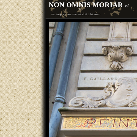
NON OMNIS MORIAR
v2
...multaque pars mei uitabit Libitinam