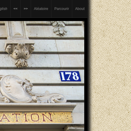
glish
<<
>>
Aléatoire
Parcourir
About