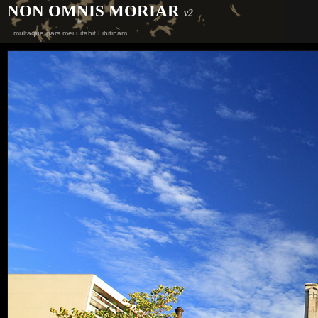
NON OMNIS MORIAR
v2
...multaque pars mei uitabit Libitinam