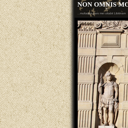
NON OMNIS M
...multaque pars mei uitabit Libitinam