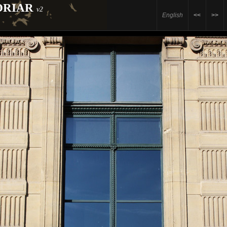
ORIAR
v2
English
<<
>>