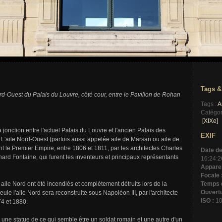
Tags &
ord-Ouest du Palais du Louvre, côté cour, entre le Pavillon de Rohan
Tags :
A
Catégor
[XIXe]
 jonction entre l'actuel Palais du Louvre et l'ancien Palais des
EXIF
. L'aile Nord-Ouest (parfois aussi appelée aile de Marsan ou aile de
t le Premier Empire, entre 1806 et 1811, par les architectes Charles
Date de
ard Fontaine, qui furent les inventeurs et principaux représentants
16:24:2
Apparei
Focale 
e aile Nord ont été incendiés et complètement détruits lors de la
Temps d
Ouvertu
e l'aile Nord sera reconstruite sous Napoléon III, par l'architecte
ISO :
10
74 et 1880.
t une statue de ce qui semble être un soldat romain et une autre d'un