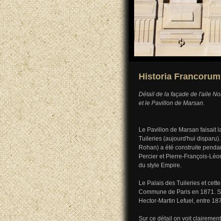
Historia Francorum
Détail de la façade de l'aile N
et le Pavillon de Marsan.
Le Pavillon de Marsan faisait la
Tuileries (aujourd'hui disparu)
Rohan) a été construite pendan
Percier et Pierre-François-Léon
du style Empire.
Le Palais des Tuileries et cett
Commune de Paris en 1871. Seul
Hector-Martin Lefuel, entre 18
Sur ce détail on voit clairemen