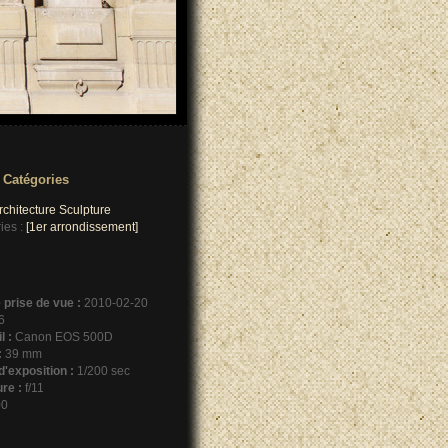
 Catégories
rchitecture
Sculpture
ies :
[1er arrondissement]
 prise de vue :
2010-02-20
6
l :
Canon EOS 500D
:
39 mm
'exposition :
1/200 sec
re :
f/11
0