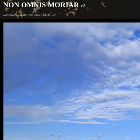
NON OMNIS MORIAR
v2
...multaque pars mei uitabit Libitinam