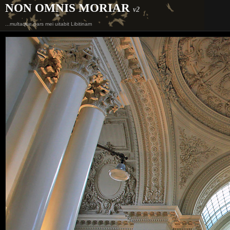
NON OMNIS MORIAR
v2
...multaque pars mei uitabit Libitinam