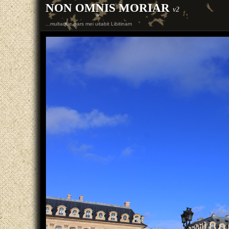
NON OMNIS MORIAR
v2
...multaque pars mei uitabit Libitinam