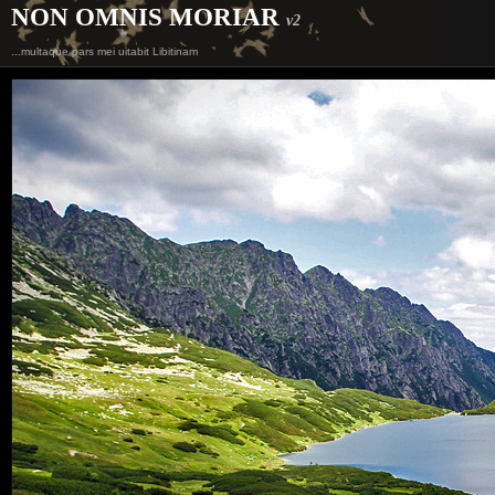
NON OMNIS MORIAR
v2
...multaque pars mei uitabit Libitinam